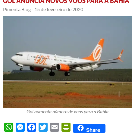
GOL ANUNCIA NOVOS VOOS PARA A BAHIA
Pimenta Blog -
15 de fevereiro de 2020
Gol aumenta número de voos para a Bahia
WhatsApp
Messenger
Facebook
Twitter
Email
PrintFriendly
Share