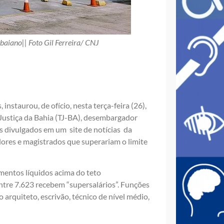
baiano|| Foto Gil Ferreira/ CNJ
nstaurou, de ofício, nesta terça-feira (26),
 Justiça da Bahia (TJ-BA), desembargador
s divulgados em um site de notícias da
dores e magistrados que superariam o limite
mentos líquidos acima do teto
 entre 7.623 recebem “supersalários”. Funções
rquiteto, escrivão, técnico de nível médio,