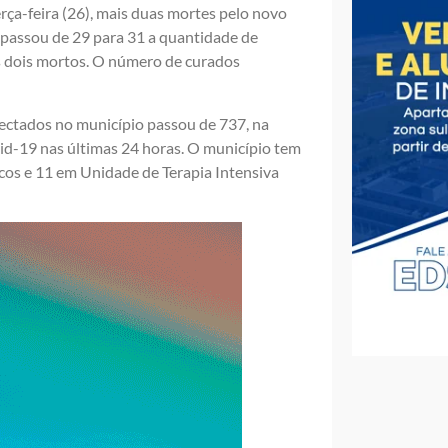
rça-feira (26), mais duas mortes pelo novo
, passou de 29 para 31 a quantidade de
s dois mortos. O número de curados
ectados no município passou de 737, na
id-19 nas últimas 24 horas. O município tem
icos e 11 em Unidade de Terapia Intensiva