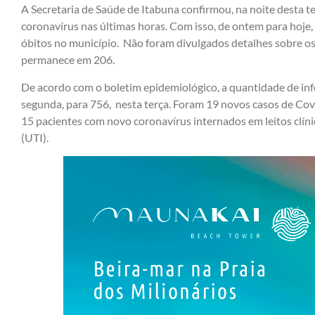
A Secretaria de Saúde de Itabuna confirmou, na noite desta te
coronavírus nas últimas horas. Com isso, de ontem para hoje
óbitos no município. Não foram divulgados detalhes sobre o
permanece em 206.
De acordo com o boletim epidemiológico, a quantidade de inf
segunda, para 756, nesta terça. Foram 19 novos casos de Cov
15 pacientes com novo coronavírus internados em leitos clín
(UTI).