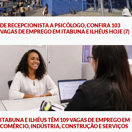
DE RECEPCIONISTA A PSICÓLOGO, CONFIRA 103
VAGAS DE EMPREGO EM ITABUNA E ILHÉUS HOJE (7)
ITABUNA E ILHÉUS TÊM 109 VAGAS DE EMPREGO EM
COMÉRCIO, INDÚSTRIA, CONSTRUÇÃO E SERVIÇOS