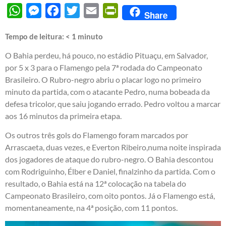
WhatsApp
Messenger
Facebook
Twitter
Email
PrintFriendly
Share
Tempo de leitura:
< 1
minuto
O Bahia perdeu, há pouco, no estádio Pituaçu, em Salvador,
por 5 x 3 para o Flamengo pela 7ª rodada do Campeonato
Brasileiro. O Rubro-negro abriu o placar logo no primeiro
minuto da partida, com o atacante Pedro, numa bobeada da
defesa tricolor, que saiu jogando errado. Pedro voltou a marcar
aos 16 minutos da primeira etapa.
Os outros três gols do Flamengo foram marcados por
Arrascaeta, duas vezes, e Everton Ribeiro,numa noite inspirada
dos jogadores de ataque do rubro-negro. O Bahia descontou
com Rodriguinho, Élber e Daniel, finalzinho da partida. Com o
resultado, o Bahia está na 12ª colocação na tabela do
Campeonato Brasileiro, com oito pontos. Já o Flamengo está,
momentaneamente, na 4ª posição, com 11 pontos.