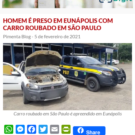
HOMEM É PRESO EM EUNÁPOLIS COM
CARRO ROUBADO EM SÃO PAULO
Pimenta Blog -
5 de fevereiro de 2021
Carro roubado em São Paulo é apreendido em Eunápolis
WhatsApp
Messenger
Facebook
Twitter
Email
PrintFriendly
Share