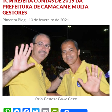
TCM REJEITA CONTAS DE 2019 DA
PREFEITURA DE CAMACAN E MULTA
GESTORES
Pimenta Blog -
10 de fevereiro de 2021
Oziel Bastos e Paulo César
WhatsApp
Messenger
Facebook
Twitter
Email
PrintFriendly