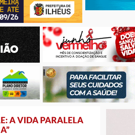
E: A VIDA PARALELA
A”