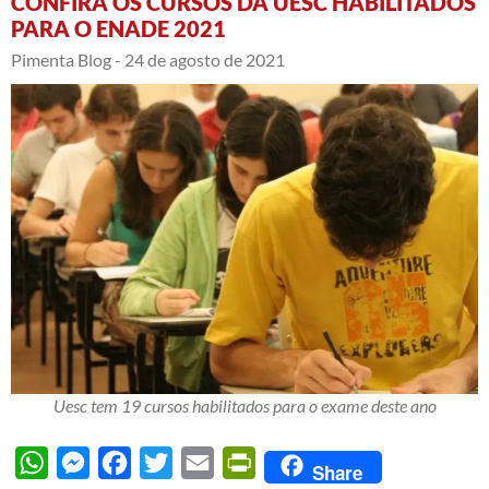
CONFIRA OS CURSOS DA UESC HABILITADOS
PARA O ENADE 2021
Pimenta Blog -
24 de agosto de 2021
Uesc tem 19 cursos habilitados para o exame deste ano
WhatsApp
Messenger
Facebook
Twitter
Email
PrintFriendly
Share