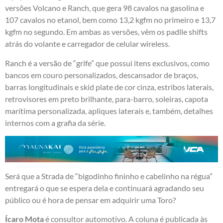
versões Volcano e Ranch, que gera 98 cavalos na gasolina e
107 cavalos no etanol, bem como 13,2 kgfm no primeiro e 13,7
kgfm no segundo. Em ambas as versões, vêm os padlle shifts
atrás do volante e carregador de celular wireless.
Ranch é a versão de “grife” que possui itens exclusivos, como
bancos em couro personalizados, descansador de braços,
barras longitudinais e skid plate de cor cinza, estribos laterais,
retrovisores em preto brilhante, para-barro, soleiras, capota
marítima personalizada, apliques laterais e, também, detalhes
internos com a grafia da série.
Será que a Strada de “bigodinho fininho e cabelinho na régua”
entregará o que se espera dela e continuará agradando seu
público ou é hora de pensar em adquirir uma Toro?
Ícaro Mota
é consultor automotivo. A coluna é publicada às