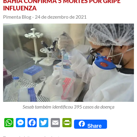
BAHIA CONFIRMA 5 MORTES POR GRIPE
INFLUENZA
Pimenta Blog -
24 de dezembro de 2021
Sesab também identificou 395 casos da doença
WhatsApp
Messenger
Facebook
Twitter
Email
PrintFriendly
Share