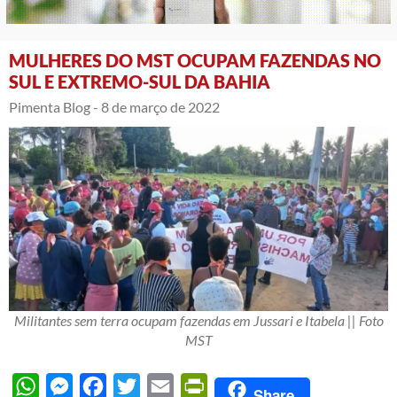
MULHERES DO MST OCUPAM FAZENDAS NO
SUL E EXTREMO-SUL DA BAHIA
Pimenta Blog -
8 de março de 2022
Militantes sem terra ocupam fazendas em Jussari e Itabela || Foto
MST
WhatsApp
Messenger
Facebook
Twitter
Email
PrintFriendly
Share