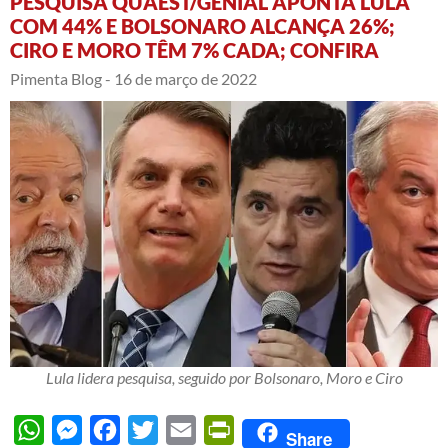
PESQUISA QUAEST/GENIAL APONTA LULA
COM 44% E BOLSONARO ALCANÇA 26%;
CIRO E MORO TÊM 7% CADA; CONFIRA
Pimenta Blog -
16 de março de 2022
Lula lidera pesquisa, seguido por Bolsonaro, Moro e Ciro
WhatsApp
Messenger
Facebook
Twitter
Email
PrintFriendly
Share