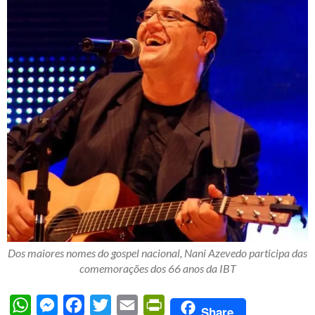
Dos maiores nomes do gospel nacional, Nani Azevedo participa das
comemorações dos 66 anos da IBT
WhatsApp
Messenger
Facebook
Twitter
Email
PrintFriendly
Share