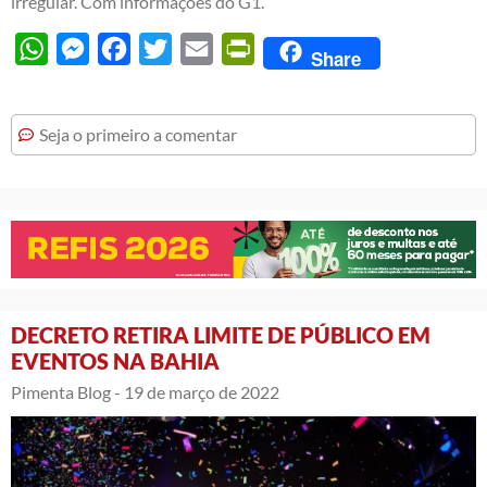
irregular. Com informações do G1.
WhatsApp
Messenger
Facebook
Twitter
Email
PrintFriendly
Share
Seja o primeiro a comentar
DECRETO RETIRA LIMITE DE PÚBLICO EM
EVENTOS NA BAHIA
Pimenta Blog -
19 de março de 2022