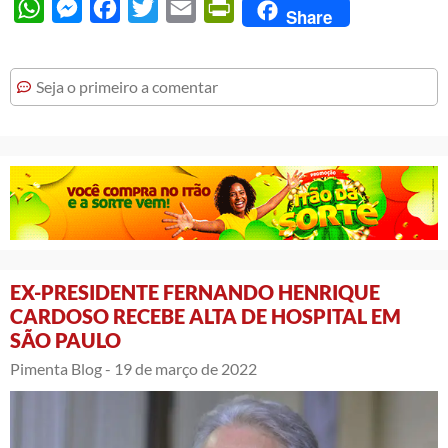
WhatsApp
Messenger
Facebook
Twitter
Email
PrintFriendly
Share
Seja o primeiro a comentar
EX-PRESIDENTE FERNANDO HENRIQUE
CARDOSO RECEBE ALTA DE HOSPITAL EM
SÃO PAULO
Pimenta Blog -
19 de março de 2022