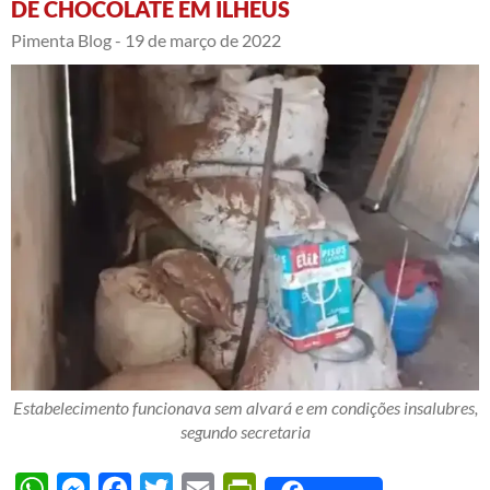
DE CHOCOLATE EM ILHÉUS
Pimenta Blog -
19 de março de 2022
Estabelecimento funcionava sem alvará e em condições insalubres,
segundo secretaria
WhatsApp
Messenger
Facebook
Twitter
Email
PrintFriendly