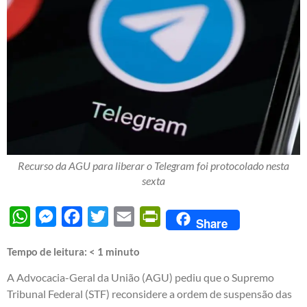
Recurso da AGU para liberar o Telegram foi protocolado nesta
sexta
WhatsApp
Messenger
Facebook
Twitter
Email
PrintFriendly
Share
Tempo de leitura:
< 1
minuto
A Advocacia-Geral da União (AGU) pediu que o Supremo
Tribunal Federal (STF) reconsidere a ordem de suspensão das