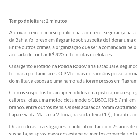
Tempo de leitura:
2
minutos
Aprovado em concurso público para oferecer segurança para a
da Bahia, foi preso em flagrante sob suspeita de liderar uma 
Entre outros crimes, a organização que seria comandada pelo
acusada de roubar R$ 820 mil em joias e celulares.
O sargento é lotado na Polícia Rodoviária Estadual e, segundo
formada por familiares. O PM e mais dois irmãos possuíam man
do militar, a esposa e uma namorada foram presos em flagra
Com os suspeitos foram apreendidos uma pistola, uma esping
calibres, joias, uma motocicleta modelo CB600, R$ 5,7 mil e
branco, entre outros itens. Os seis acusados foram capturado
Lapa e Santa Maria da Vitória, na sexta-feira (13), durante a
De acordo as investigações, o policial militar, com 25 anos de
suspeita, se aproximava dos estabelecimentos comerciais e i