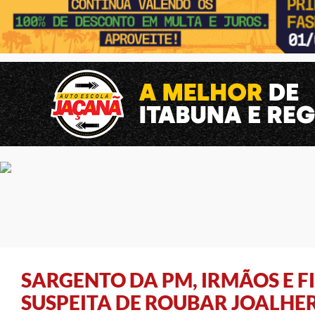
SARGENTO DA PM, IRMÃOS E F
SUSPEITA DE ROUBAR JOALHE