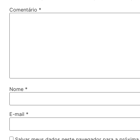
Comentário
*
Nome
*
E-mail
*
Salvar meus dados neste navegador para a próxima