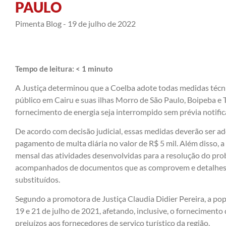
PAULO
Pimenta Blog -
19 de julho de 2022
Tempo de leitura:
< 1
minuto
A Justiça determinou que a Coelba adote todas medidas técni
público em Cairu e suas ilhas Morro de São Paulo, Boipeba e 
fornecimento de energia seja interrompido sem prévia notifica
De acordo com decisão judicial, essas medidas deverão ser a
pagamento de multa diária no valor de R$ 5 mil. Além disso, 
mensal das atividades desenvolvidas para a resolução do probl
acompanhados de documentos que as comprovem e detalhes
substituídos.
Segundo a promotora de Justiça Claudia Didier Pereira, a popu
19 e 21 de julho de 2021, afetando, inclusive, o forneciment
prejuízos aos fornecedores de serviço turístico da região.