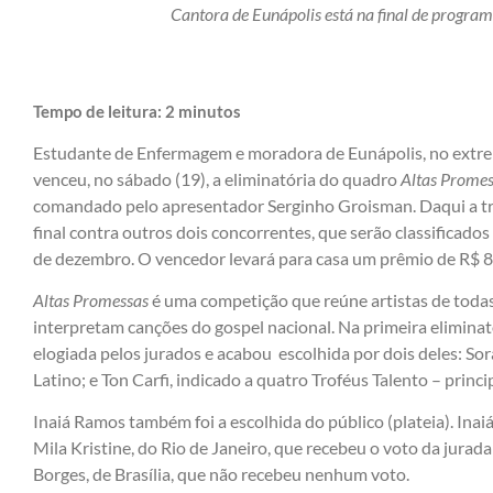
Cantora de Eunápolis está na final de progra
Tempo de leitura:
2
minutos
Estudante de Enfermagem e moradora de Eunápolis, no extrem
venceu, no sábado (19), a eliminatória do quadro
Altas Promes
comandado pelo apresentador Serginho Groisman. Daqui a trê
final contra outros dois concorrentes, que serão classificados
de dezembro. O vencedor levará para casa um prêmio de R$ 8
Altas Promessas
é uma competição que reúne artistas de todas
interpretam canções do gospel nacional. Na primeira eliminat
elogiada pelos jurados e acabou escolhida por dois deles: 
Latino; e Ton Carfi, indicado a quatro Troféus Talento – prin
Inaiá Ramos também foi a escolhida do público (plateia). Ina
Mila Kristine, do Rio de Janeiro, que recebeu o voto da jurad
Borges, de Brasília, que não recebeu nenhum voto.