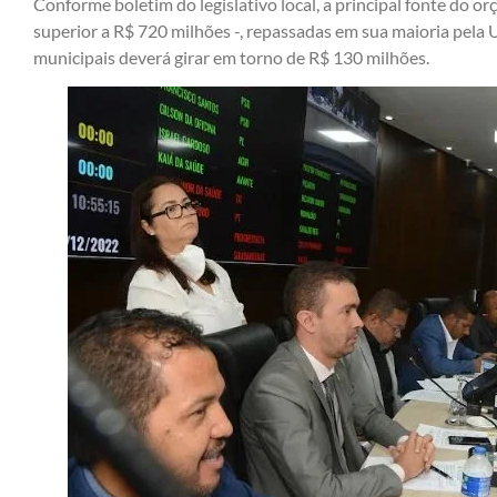
Conforme boletim do legislativo local, a principal fonte do o
superior a R$ 720 milhões -, repassadas em sua maioria pela U
municipais deverá girar em torno de R$ 130 milhões.