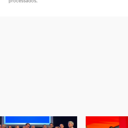
processados
.