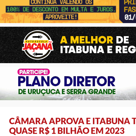
CÂMARA APROVA E ITABUNA 
QUASE R$ 1 BILHÃO EM 2023