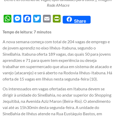
Rede AMacre
WhatsApp
Messenger
Facebook
Twitter
Email
PrintFriendly
Share
Tempo de leitura:
7
minutos
A nova semana começa com total de 204 vagas de emprego e
de jovem aprendiz no eixo Ilhéus-Itabuna, segundo o
SineBahia. Itabuna oferta 189 vagas, das quais 50 para jovens
aprendizes e 71 para quem tem experiência ou deseja
trabalhar em supermercado que atua em sistema de atacado e
varejo (atacarejo) e será aberto na Rodovia Ilhéus-Itabuna. Há
oferta de 15 vagas em Ilhéus nesta segunda-feira (10).
Os interessados em vagas ofertadas em Itabuna devem se
dirigir à unidade do SineBahia, no andar superior do Shopping
Jequitibá, na Avenida Aziz Maron (Beira-Rio). O atendimento
vai até as 15h30min desta segunda-feira. A unidade do
SineBahia de Ilhéus atende na Rua Eustáquio Bastos, em