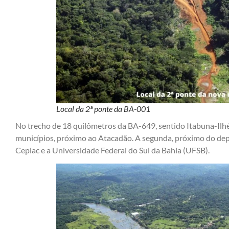
Local da 2ª ponte da BA-001
No trecho de 18 quilômetros da BA-649, sentido Itabuna-Ilhéu
municípios, próximo ao Atacadão. A segunda, próximo do depós
Ceplac e a Universidade Federal do Sul da Bahia (UFSB).