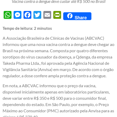
Vacina contra a dengue deve custar até R$ 500 no Brasil
WhatsApp
Messenger
Facebook
Twitter
Email
PrintFriendly
Share
Tempo de leitura:
2
minutos
A Associação Brasileira de Clínicas de Vacinas (ABCVAC)
informou que uma nova vacina contra a dengue deve chegar ao
Brasil na próxima semana. Composta por quatro diferentes
sorotipos do vírus causador da doença, a Qdenga, da empresa
Takeda Pharma Ltda., foi aprovada pela Agência Nacional de
Vigilância Sanitária (Anvisa) em março. De acordo com o órgão
regulador, a dose confere ampla proteção contra a dengue.
Em nota, a ABCVAC informou que o preço da vacina,
disponível inicialmente apenas em laboratórios particulares,
deve variar entre R$ 350 e R$ 500 para o consumidor final,
dependendo do estado. Em São Paulo, por exemplo, o Preço
Máximo ao Consumidor (PMC) autorizado pela Anvisa para as
clínicas é R$ 379,40.