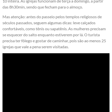
10 inteira. As igrejas funcionam de terça a domingo, a partir
das 8h30min, sendo que fecham para o almoço.
Mas atenção: antes do passeio pelos templos religiosos de
séculos passados, seguem algumas dicas: leve calçados
confortáveis, como tênis ou sapatênis. As mulheres precisam
se esquecer do salto enquanto estiverem por lá. O turista
precisa ter fôlego e gostar de caminhar, pois são ao menos 25
igrejas que vale a pena serem visitadas.