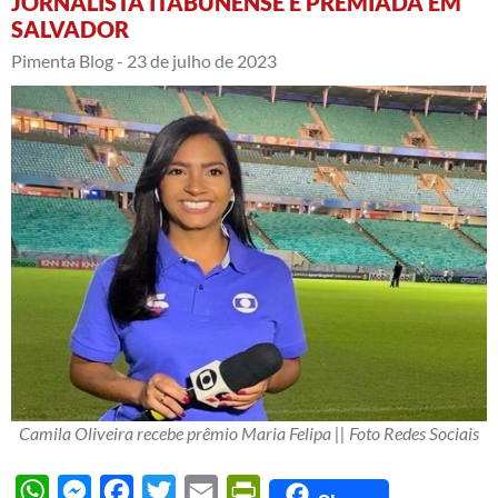
JORNALISTA ITABUNENSE É PREMIADA EM
SALVADOR
Pimenta Blog -
23 de julho de 2023
Camila Oliveira recebe prêmio Maria Felipa || Foto Redes Sociais
WhatsApp
Messenger
Facebook
Twitter
Email
PrintFriendly