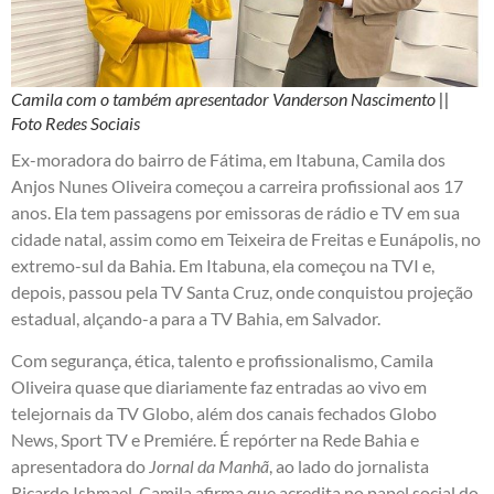
Camila com o também apresentador Vanderson Nascimento ||
Foto Redes Sociais
Ex-moradora do bairro de Fátima, em Itabuna, Camila dos
Anjos Nunes Oliveira começou a carreira profissional aos 17
anos. Ela tem passagens por emissoras de rádio e TV em sua
cidade natal, assim como em Teixeira de Freitas e Eunápolis, no
extremo-sul da Bahia. Em Itabuna, ela começou na TVI e,
depois, passou pela TV Santa Cruz, onde conquistou projeção
estadual, alçando-a para a TV Bahia, em Salvador.
Com segurança, ética, talento e profissionalismo, Camila
Oliveira quase que diariamente faz entradas ao vivo em
telejornais da TV Globo, além dos canais fechados Globo
News, Sport TV e Premiére. É repórter na Rede Bahia e
apresentadora do
Jornal da Manhã
, ao lado do jornalista
Ricardo Ishmael. Camila afirma que acredita no papel social do