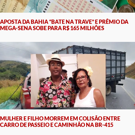
APOSTA DA BAHIA “BATE NA TRAVE” E PRÊMIO DA
MEGA-SENA SOBE PARA R$ 165 MILHÕES
MULHER E FILHO MORREM EM COLISÃO ENTRE
CARRO DE PASSEIO E CAMINHÃO NA BR-415