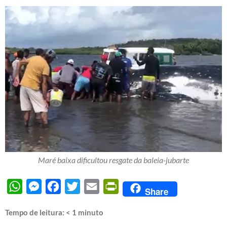
Maré baixa dificultou resgate da baleia-jubarte
WhatsApp
Messenger
Facebook
Twitter
Email
PrintFriendly
Share
Tempo de leitura:
< 1
minuto