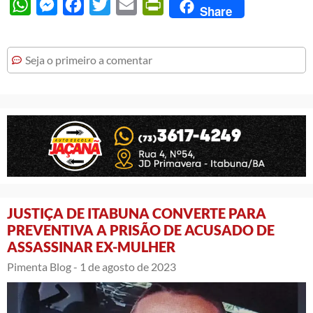
WhatsApp
Messenger
Facebook
Twitter
Email
PrintFriendly
Share
Seja o primeiro a comentar
JUSTIÇA DE ITABUNA CONVERTE PARA
PREVENTIVA A PRISÃO DE ACUSADO DE
ASSASSINAR EX-MULHER
Pimenta Blog -
1 de agosto de 2023