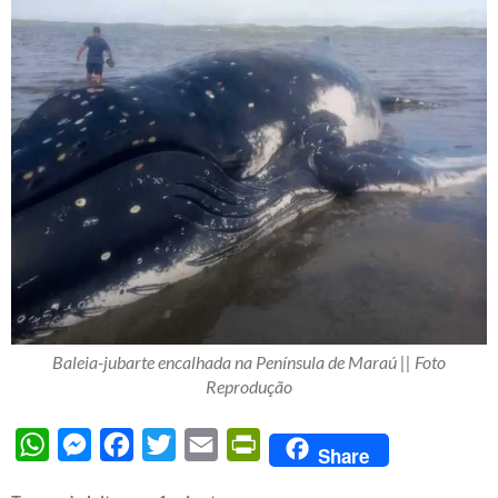
Baleia-jubarte encalhada na Península de Maraú || Foto
Reprodução
WhatsApp
Messenger
Facebook
Twitter
Email
PrintFriendly
Share