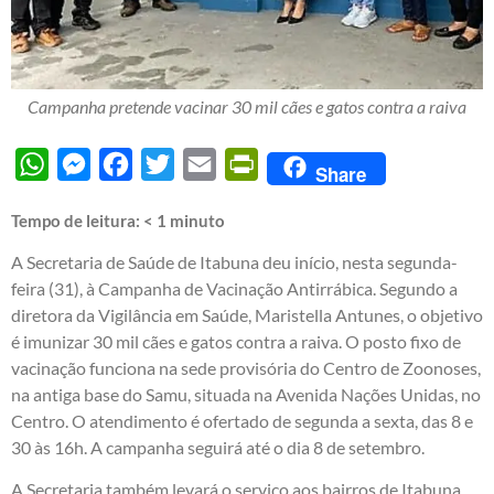
Campanha pretende vacinar 30 mil cães e gatos contra a raiva
WhatsApp
Messenger
Facebook
Twitter
Email
PrintFriendly
Share
Tempo de leitura:
< 1
minuto
A Secretaria de Saúde de Itabuna deu início, nesta segunda-
feira (31), à Campanha de Vacinação Antirrábica. Segundo a
diretora da Vigilância em Saúde, Maristella Antunes, o objetivo
é imunizar 30 mil cães e gatos contra a raiva. O posto fixo de
vacinação funciona na sede provisória do Centro de Zoonoses,
na antiga base do Samu, situada na Avenida Nações Unidas, no
Centro. O atendimento é ofertado de segunda a sexta, das 8 e
30 às 16h. A campanha seguirá até o dia 8 de setembro.
A Secretaria também levará o serviço aos bairros de Itabuna.