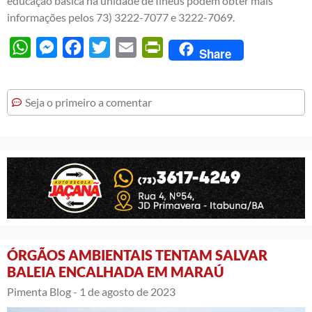
educação básica na unidade de Ilhéus podem obter mais
informações pelos 73) 3222-7077 e 3222-7069.
WhatsApp
Messenger
Facebook
Twitter
Email
PrintFriendly
Share
Seja o primeiro a comentar
ÓRGÃOS AMBIENTAIS TENTAM SALVAR
BALEIA ENCALHADA EM MARAÚ
Pimenta Blog -
1 de agosto de 2023