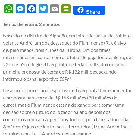
WhatsApp
Messenger
Facebook
Twitter
Email
PrintFriendly
Share
Tempo de leitura:
2
minutos
Nascido no distrito de Algodão, em Ibirataia, no sul da Bahia, o
volante André, um dos destaques do Fluminense (RJ), é alvo
de, pelo menos, dois clubes da Europa. Um dos times
interessados em contar com o futebol do jogador brasileiro, de
22 anos, é o o inglês Liverpool, que teria sinalizado com uma
primeira proposta de cerca de R$ 132 milhões, segundo
informou o canal esportivo
ESPN
.
De acordo com o canal esportivo, o Liverpool admite aumentar
a proposta para cerca de R$ 158 milhões (30 milhões de
euros), mas o Fluminense estaria deixando para tomar uma
decisão sobre o futuro do jogador baiano depois dos
confrontos contra o Argentinos Juniors, pela Libertadores da
América. O jogo de ida foi nesta terça-feira (1º), na Argentina, e
terminou em 1 a 1. André esteve em campo.