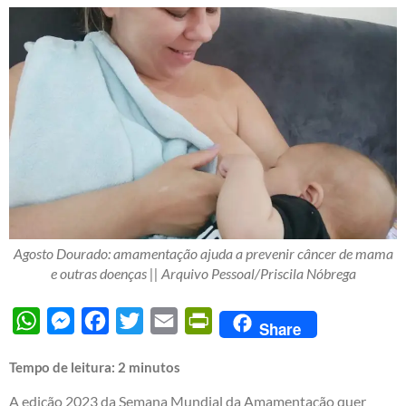
Agosto Dourado: amamentação ajuda a prevenir câncer de mama
e outras doenças || Arquivo Pessoal/Priscila Nóbrega
WhatsApp
Messenger
Facebook
Twitter
Email
PrintFriendly
Share
Tempo de leitura:
2
minutos
A edição 2023 da Semana Mundial da Amamentação quer