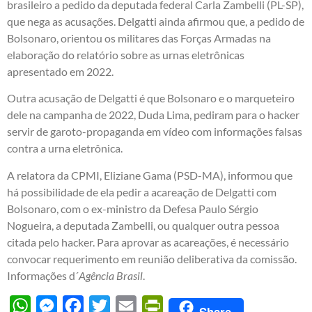
brasileiro a pedido da deputada federal Carla Zambelli (PL-SP),
que nega as acusações. Delgatti ainda afirmou que, a pedido de
Bolsonaro, orientou os militares das Forças Armadas na
elaboração do relatório sobre as urnas eletrônicas
apresentado em 2022.
Outra acusação de Delgatti é que Bolsonaro e o marqueteiro
dele na campanha de 2022, Duda Lima, pediram para o hacker
servir de garoto-propaganda em vídeo com informações falsas
contra a urna eletrônica.
A relatora da CPMI, Eliziane Gama (PSD-MA), informou que
há possibilidade de ela pedir a acareação de Delgatti com
Bolsonaro, com o ex-ministro da Defesa Paulo Sérgio
Nogueira, a deputada Zambelli, ou qualquer outra pessoa
citada pelo hacker. Para aprovar as acareações, é necessário
convocar requerimento em reunião deliberativa da comissão.
Informações d´
Agência Brasil
.
WhatsApp
Messenger
Facebook
Twitter
Email
PrintFriendly