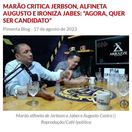
MARÃO CRITICA JERBSON, ALFINETA
AUGUSTO E IRONIZA JABES: “AGORA, QUER
SER CANDIDATO”
Pimenta Blog -
17 de agosto de 2023
Marão alfineta de Jerbson a Jabes e Augusto Castro ||
Reprodução/Café Ipolítica