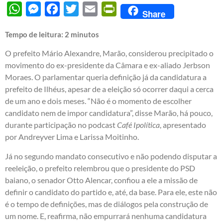
WhatsApp
Messenger
Facebook
Twitter
Email
PrintFriendly
Share
Tempo de leitura:
2
minutos
O prefeito Mário Alexandre, Marão, considerou precipitado o
movimento do ex-presidente da Câmara e ex-aliado Jerbson
Moraes. O parlamentar queria definição já da candidatura a
prefeito de Ilhéus, apesar de a eleição só ocorrer daqui a cerca
de um ano e dois meses. “Não é o momento de escolher
candidato nem de impor candidatura”, disse Marão, há pouco,
durante participação no podcast
Café Ipolítica
, apresentado
por Andreyver Lima e Larissa Moitinho.
Já no segundo mandato consecutivo e não podendo disputar a
reeleição, o prefeito relembrou que o presidente do PSD
baiano, o senador Otto Alencar, confiou a ele a missão de
definir o candidato do partido e, até, da base. Para ele, este não
é o tempo de definições, mas de diálogos pela construção de
um nome. E, reafirma, não empurrará nenhuma candidatura