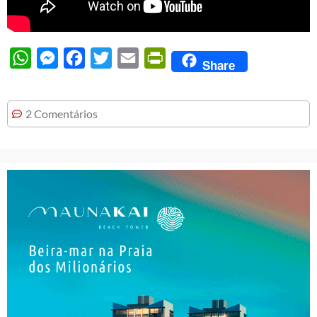
WhatsApp
Messenger
Facebook
Twitter
Email
PrintFriendly
Share
2 Comentários