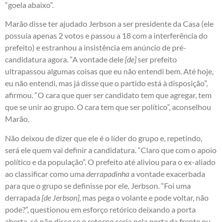
“goela abaixo”.
Marão disse ter ajudado Jerbson a ser presidente da Casa (ele
possuía apenas 2 votos e passou a 18 com a interferência do
prefeito) e estranhou a insistência em anúncio de pré-
candidatura agora. “A vontade dele
[de]
ser prefeito
ultrapassou algumas coisas que eu não entendi bem. Até hoje,
eu não entendi, mas já disse que o partido está à disposição”,
afirmou. “O cara que quer ser candidato tem que agregar, tem
que se unir ao grupo. O cara tem que ser político”, aconselhou
Marão.
Não deixou de dizer que ele é o líder do grupo e, repetindo,
será ele quem vai definir a candidatura. “Claro que com o apoio
político e da população”. O prefeito até aliviou para o ex-aliado
ao classificar como uma
derrapadinha
a vontade exacerbada
para que o grupo se definisse por ele, Jerbson. “Foi uma
derrapada
[de Jerbson]
, mas pega o volante e pode voltar, não
pode?”, questionou em esforço retórico deixando a porta
aberta, só não disse se o retorno seria pela porta da frente ou