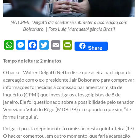
NA CPMI, Delgatti diz aceitar se submeter a acareação com
Bolsonaro || Foto Lula Marques/Agência Brasil
WhatsApp
Messenger
Facebook
Twitter
Email
PrintFriendly
Share
Tempo de leitura:
2
minutos
O hacker Walter Delgatti Netto disse que aceita participar de
acareação com o ex-presidente Jair Bolsonaro para comprovar
informações fornecidas à comissão parlamentar mista de
inquérito (CPMI) que investiga os atos golpistas de 8 de
janeiro. Ele foi questionado sobre a possibilidade pelo senador
Veneziano Vital do Rêgo (MDB-PB) e respondeu que sim, “de
forma tranquila”.
Delgatti presta depoimento à comissão nesta quinta-feira (17).
O hacker comentou, em outro momento, que faria acareação