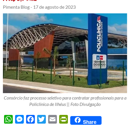
Pimenta Blog -
17 de agosto de 2023
Consórcio faz processo seletivo para contratar profissionais para a
Policlínica de Ilhéus || Foto Divulgação
WhatsApp
Messenger
Facebook
Twitter
Email
PrintFriendly
Share