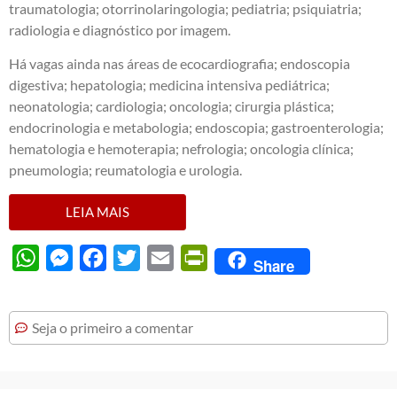
traumatologia; otorrinolaringologia; pediatria; psiquiatria;
radiologia e diagnóstico por imagem.
Há vagas ainda nas áreas de ecocardiografia; endoscopia
digestiva; hepatologia; medicina intensiva pediátrica;
neonatologia; cardiologia; oncologia; cirurgia plástica;
endocrinologia e metabologia; endoscopia; gastroenterologia;
hematologia e hemoterapia; nefrologia; oncologia clínica;
pneumologia; reumatologia e urologia.
LEIA MAIS
WhatsApp
Messenger
Facebook
Twitter
Email
PrintFriendly
Share
Seja o primeiro a comentar