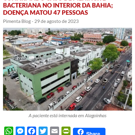
BACTERIANA NO INTERIOR DA BAHIA;
DOENÇA MATOU 47 PESSOAS
Pimenta Blog -
29 de agosto de 2023
A paciente está internada em Alagoinhas
WhatsApp
Messenger
Facebook
Twitter
Email
PrintFriendly
Share