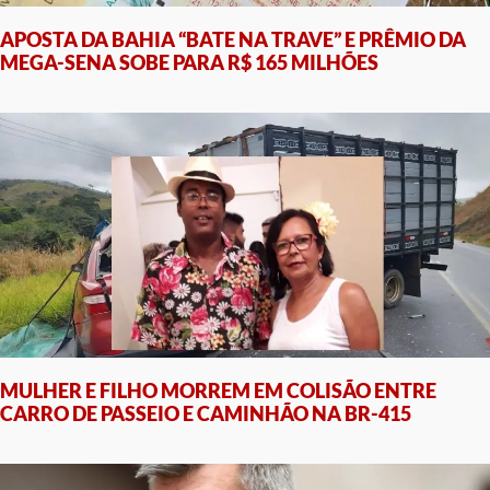
APOSTA DA BAHIA “BATE NA TRAVE” E PRÊMIO DA
MEGA-SENA SOBE PARA R$ 165 MILHÕES
MULHER E FILHO MORREM EM COLISÃO ENTRE
CARRO DE PASSEIO E CAMINHÃO NA BR-415