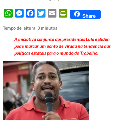
WhatsApp
Messenger
Facebook
Twitter
Email
PrintFriendly
Share
Tempo de leitura:
3
minutos
A iniciativa conjunta dos presidentes Lula e Biden
pode marcar um ponto de virada na tendência das
políticas estatais para o mundo do Trabalho.