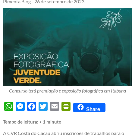
Pimenta Blog -
26 de setembro de 2023
Concurso terá premiação e exposição fotográfica em Itabuna
WhatsApp
Messenger
Facebook
Twitter
Email
PrintFriendly
Share
Tempo de leitura:
< 1
minuto
A CVR Costa do Cacau abriu inscrições de trabalhos para o