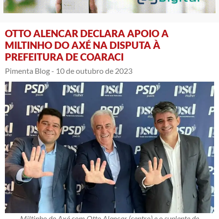
OTTO ALENCAR DECLARA APOIO A
MILTINHO DO AXÉ NA DISPUTA À
PREFEITURA DE COARACI
Pimenta Blog -
10 de outubro de 2023
Miltinho do Axé com Otto Alencar (centro) e o suplente de