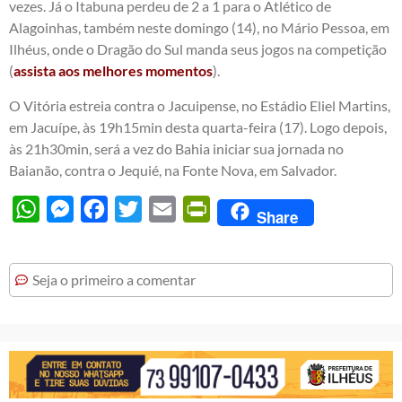
vezes. Já o Itabuna perdeu de 2 a 1 para o Atlético de
Alagoinhas, também neste domingo (14), no Mário Pessoa, em
Ilhéus, onde o Dragão do Sul manda seus jogos na competição
(
assista aos melhores momentos
).
O Vitória estreia contra o Jacuipense, no Estádio Eliel Martins,
em Jacuípe, às 19h15min desta quarta-feira (17). Logo depois,
às 21h30min, será a vez do Bahia iniciar sua jornada no
Baianão, contra o Jequié, na Fonte Nova, em Salvador.
WhatsApp
Messenger
Facebook
Twitter
Email
PrintFriendly
Share
Seja o primeiro a comentar