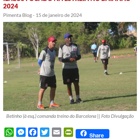
2024
Pimenta Blog -
15 de janeiro de 2024
Betinho (à esq.) comanda treino do Barcelona || Foto Divulgação
WhatsApp
Messenger
Facebook
Twitter
Email
PrintFriendly
Share