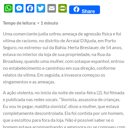
WhatsApp
Messenger
Facebook
Twitter
Email
PrintFriendly
Share
Tempo de leitura:
< 1
minuto
Uma comerciante judia sofreu ameaça de agressão física e foi
vítima de racismo, no distrito de Arraial D’Ajuda, em Porto
Seguro, no extremo-sul da Bahia. Herta Breslauer, de 54 anos,
estava no interior da loja de sua propriedade, na Rua da
Broadway, quando uma mulher, com sotaque espanhol, entrou
no estabelecimento e caminhou em sua direção, conforme
relatos da vítima. Em seguida, a invasora começou os
xingamentos e as ameaças.
A ação violenta, no início da noite de sexta-feira (2), foi filmada
e publicada nas redes socais. “Sionista, assassina de crianças.
Eu vou te pegar, maldita sionista”, disse a mulher, que estava
completamente descontrolada. Ela foi contida por um homem,
que a escoltou para fora da loja. Não é possível saber se o
homem estava acompanhando a agressora ou se comoveu com