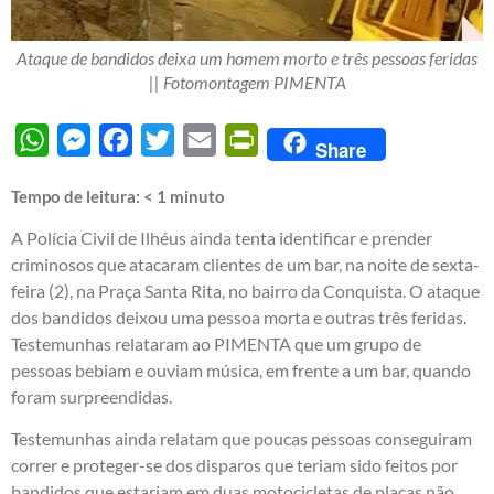
Ataque de bandidos deixa um homem morto e três pessoas feridas
|| Fotomontagem PIMENTA
WhatsApp
Messenger
Facebook
Twitter
Email
PrintFriendly
Share
Tempo de leitura:
< 1
minuto
A Polícia Civil de Ilhéus ainda tenta identificar e prender
criminosos que atacaram clientes de um bar, na noite de sexta-
feira (2), na Praça Santa Rita, no bairro da Conquista. O ataque
dos bandidos deixou uma pessoa morta e outras três feridas.
Testemunhas relataram ao PIMENTA que um grupo de
pessoas bebiam e ouviam música, em frente a um bar, quando
foram surpreendidas.
Testemunhas ainda relatam que poucas pessoas conseguiram
correr e proteger-se dos disparos que teriam sido feitos por
bandidos que estariam em duas motocicletas de placas não