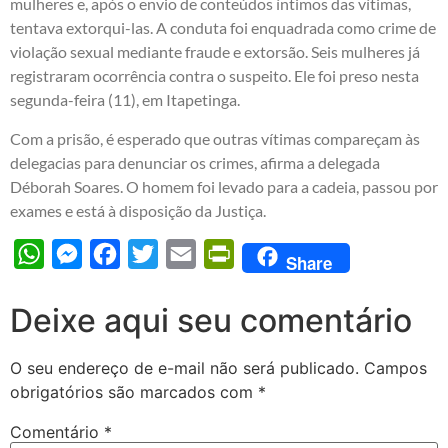
mulheres e, após o envio de conteúdos íntimos das vítimas,
tentava extorqui-las. A conduta foi enquadrada como crime de
violação sexual mediante fraude e extorsão. Seis mulheres já
registraram ocorrência contra o suspeito. Ele foi preso nesta
segunda-feira (11), em Itapetinga.
Com a prisão, é esperado que outras vítimas compareçam às
delegacias para denunciar os crimes, afirma a delegada
Déborah Soares. O homem foi levado para a cadeia, passou por
exames e está à disposição da Justiça.
WhatsApp
Messenger
Facebook
Twitter
Email
PrintFriendly
Share
Deixe aqui seu comentário
O seu endereço de e-mail não será publicado.
Campos
obrigatórios são marcados com
*
Comentário
*