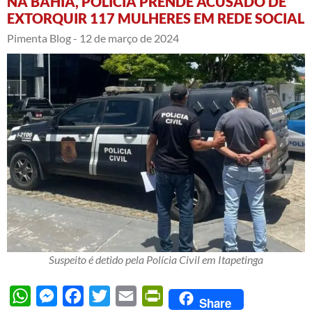
NA BAHIA, POLÍCIA PRENDE ACUSADO DE
EXTORQUIR 117 MULHERES EM REDE SOCIAL
Pimenta Blog -
12 de março de 2024
Suspeito é detido pela Polícia Civil em Itapetinga
WhatsApp
Messenger
Facebook
Twitter
Email
PrintFriendly
Share