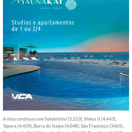
A lista continua com Salobrinho (5.223), Ilhéus II (4.443),
Tapera (4.439), Barra do Itaípe (4.048), São Francisco (3465),