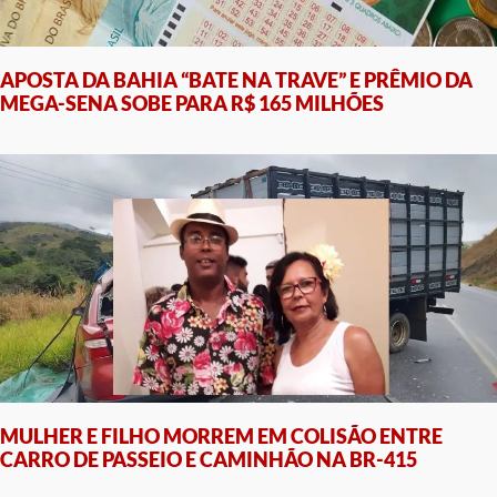
APOSTA DA BAHIA “BATE NA TRAVE” E PRÊMIO DA
MEGA-SENA SOBE PARA R$ 165 MILHÕES
MULHER E FILHO MORREM EM COLISÃO ENTRE
CARRO DE PASSEIO E CAMINHÃO NA BR-415