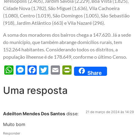
Teresópolis (2.405), Jardim Savoia (2.229), Boa Vista (1.825),
Cidade Nova (1.782), São Miguel (1.636), Vila Cachoeira
(1.080), Centro (1.019), São Domingos (1.005), São Sebastião
(918), Jardim Atlântico (663) e Vila Nazaré (296).
A soma dos moradores dos bairros chega a 147.620. Já a sede
do município, que também abrange domicílios rurais, tem
152.264 habitantes. Considerando todos os distritos, a
população ilheense é de 178.649, conforme o último Censo.
WhatsApp
Messenger
Facebook
Twitter
Email
PrintFriendly
Share
Uma resposta
21 de março de 2024 às 14:29
Adeilton Mendes Dos Santos
disse:
Muito bom
Responder