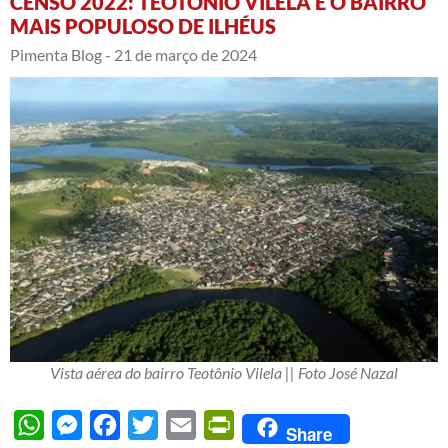
CENSO 2022: TEOTÔNIO VILELA É O BAIRRO
MAIS POPULOSO DE ILHÉUS
Pimenta Blog -
21 de março de 2024
Vista aérea do bairro Teotônio Vilela || Foto José Nazal
WhatsApp
Messenger
Facebook
Twitter
Email
PrintFriendly
Share