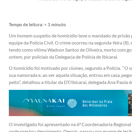
Tempo de leitura:
< 1
minuto
Um homem suspeito de homicídio teve o mandado de prisão 
equipe da Polícia Civil. O crime ocorreu na segunda-feira (8),
tendo como vítima Wadson Santos de Oliveira, morto com golp
ontem, por policiais da Delegacia de Polícia de Ibicaraí.
O homicídio foi motivado por ciúmes, segundo a Polícia. “O su
sua namorada e, ao ver aquela situação, entrou em casa, peg
peito”, detalhou a titular da DT/Ibicaraí, delegada Ana Paula 
O investigado foi apresentado na 6ª Coordenadoria Regional d
onde prestou depoimento. Depois, passou por exame de lesã