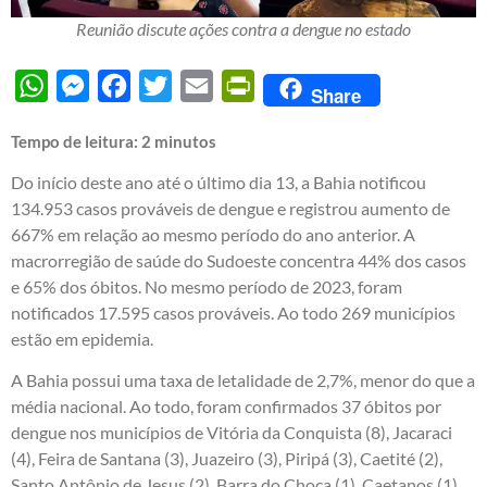
Reunião discute ações contra a dengue no estado
WhatsApp
Messenger
Facebook
Twitter
Email
PrintFriendly
Share
Tempo de leitura:
2
minutos
Do início deste ano até o último dia 13, a Bahia notificou
134.953 casos prováveis de dengue e registrou aumento de
667% em relação ao mesmo período do ano anterior. A
macrorregião de saúde do Sudoeste concentra 44% dos casos
e 65% dos óbitos. No mesmo período de 2023, foram
notificados 17.595 casos prováveis. Ao todo 269 municípios
estão em epidemia.
A Bahia possui uma taxa de letalidade de 2,7%, menor do que a
média nacional. Ao todo, foram confirmados 37 óbitos por
dengue nos municípios de Vitória da Conquista (8), Jacaraci
(4), Feira de Santana (3), Juazeiro (3), Piripá (3), Caetité (2),
Santo Antônio de Jesus (2), Barra do Choça (1), Caetanos (1),