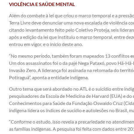
VIOLÊNCIA E SAÚDE MENTAL
Além do combate à lei que criou o marco temporal e a pres
Terra Livre deve denunciar uma nova escalada de violência co
citando levantamento feito pelo Coletivo Proteja, seis lidera
após a edição da lei que instituiu o marco temporal, entre d
entrou em vigor, e o início deste ano.
“No mesmo período, também foram mapeados 13 conflitos em t
Um dos assassinatos foi o da pajé Nega Pataxó, povo Hã-Hã-
Invasão Zero. A liderança foi assinada na retomada do terri
Potiraguá”, aponta a entidade indígena.
Outro tema que será abordado no ATL é o suicídio entre indí
pesquisadores da Escola de Medicina de Harvard (EUA) e do 
Conhecimentos para Saúde da Fundação Oswaldo Cruz (Cida
indígena lidera os índices de sucídio e autolesões no Brasil, 
“Conforme o estudo, isso revela a precariedade no atendime
as famílias indígenas. A pesquisa foi feita com dados entre 20