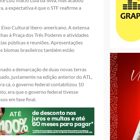
e Luiz Inácio Lula da Silva, mas acabou
, a expectativa é que o STF reafirme a
o Eixo Cultural Ibero-americano. A extensa
has à Praça dos Três Poderes e atividades
cias públicas e reuniões. Apresentações
 os biomas brasileiros também estão
inado a demarcação de duas novas terras
do, justamente na edição anterior do ATL,
ra cá, o governo federal contabilizou 10
o, era que o governo federal tivesse
os em fase final.