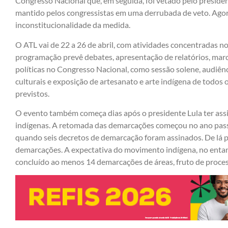
Congresso Nacional que, em seguida, foi vetado pelo president
mantido pelos congressistas em uma derrubada de veto. Agora
inconstitucionalidade da medida.
O ATL vai de 22 a 26 de abril, com atividades concentradas n
programação prevê debates, apresentação de relatórios, marc
políticas no Congresso Nacional, como sessão solene, audiên
culturais e exposição de artesanato e arte indígena de todos
previstos.
O evento também começa dias após o presidente Lula ter ass
indígenas. A retomada das demarcações começou no ano passa
quando
seis decretos de demarcação
foram assinados. De lá p
demarcações. A expectativa do movimento indígena, no entant
concluído ao menos 14 demarcações de áreas, fruto de process