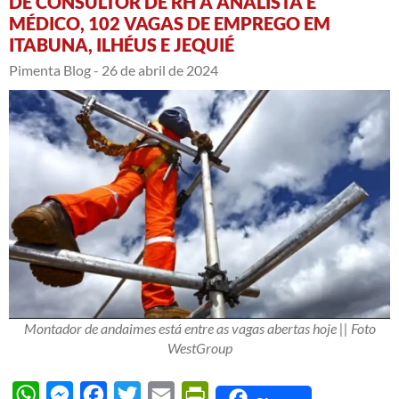
DE CONSULTOR DE RH A ANALISTA E
MÉDICO, 102 VAGAS DE EMPREGO EM
ITABUNA, ILHÉUS E JEQUIÉ
Pimenta Blog -
26 de abril de 2024
Montador de andaimes está entre as vagas abertas hoje || Foto
WestGroup
WhatsApp
Messenger
Facebook
Twitter
Email
PrintFriendly