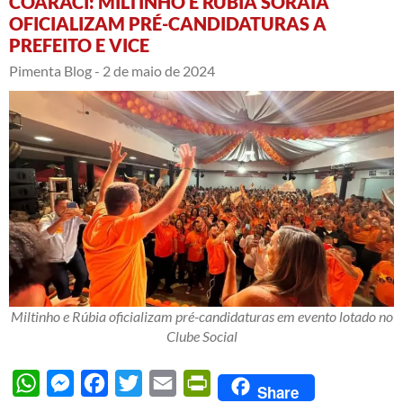
COARACI: MILTINHO E RÚBIA SORAIA
OFICIALIZAM PRÉ-CANDIDATURAS A
PREFEITO E VICE
Pimenta Blog -
2 de maio de 2024
Miltinho e Rúbia oficializam pré-candidaturas em evento lotado no
Clube Social
WhatsApp
Messenger
Facebook
Twitter
Email
PrintFriendly
Share