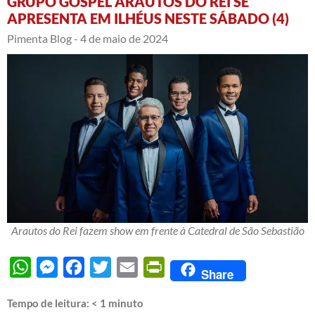
GRUPO GOSPEL ARAUTOS DO REI SE
APRESENTA EM ILHÉUS NESTE SÁBADO (4)
Pimenta Blog -
4 de maio de 2024
Arautos do Rei fazem show em frente à Catedral de São Sebastião
WhatsApp
Messenger
Facebook
Twitter
Email
PrintFriendly
Share
Tempo de leitura:
< 1
minuto