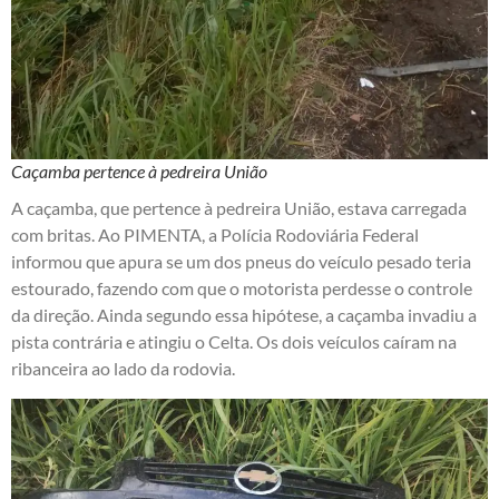
Caçamba pertence à pedreira União
A caçamba, que pertence à pedreira União, estava carregada
com britas. Ao PIMENTA, a Polícia Rodoviária Federal
informou que apura se um dos pneus do veículo pesado teria
estourado, fazendo com que o motorista perdesse o controle
da direção. Ainda segundo essa hipótese, a caçamba invadiu a
pista contrária e atingiu o Celta. Os dois veículos caíram na
ribanceira ao lado da rodovia.