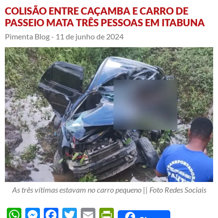
COLISÃO ENTRE CAÇAMBA E CARRO DE
PASSEIO MATA TRÊS PESSOAS EM ITABUNA
Pimenta Blog -
11 de junho de 2024
As três vítimas estavam no carro pequeno || Foto Redes Sociais
WhatsApp
Messenger
Facebook
Twitter
Email
PrintFriendly