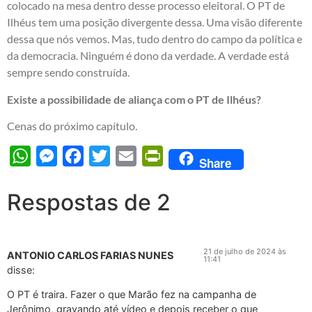
colocado na mesa dentro desse processo eleitoral. O PT de
Ilhéus tem uma posição divergente dessa. Uma visão diferente
dessa que nós vemos. Mas, tudo dentro do campo da política e
da democracia. Ninguém é dono da verdade. A verdade está
sempre sendo construída.
Existe a possibilidade de aliança com o PT de Ilhéus?
Cenas do próximo capítulo.
WhatsApp
Messenger
Facebook
Twitter
Email
PrintFriendly
Share
Respostas de 2
21 de julho de 2024 às
ANTONIO CARLOS FARIAS NUNES
11:41
disse:
O PT é traira. Fazer o que Marão fez na campanha de
Jerônimo, gravando até vídeo e depois receber o que