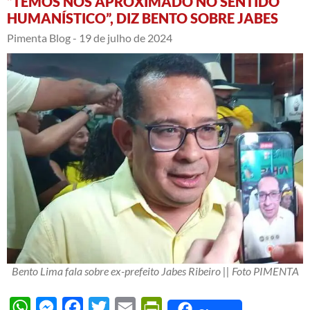
“TEMOS NOS APROXIMADO NO SENTIDO
HUMANÍSTICO”, DIZ BENTO SOBRE JABES
Pimenta Blog -
19 de julho de 2024
Bento Lima fala sobre ex-prefeito Jabes Ribeiro || Foto PIMENTA
WhatsApp
Messenger
Facebook
Twitter
Email
PrintFriendly