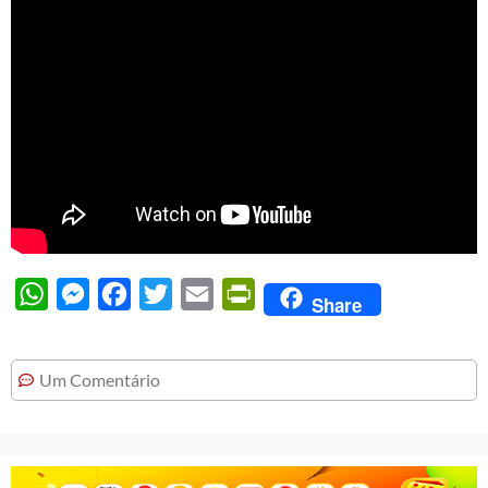
WhatsApp
Messenger
Facebook
Twitter
Email
PrintFriendly
Share
Um Comentário