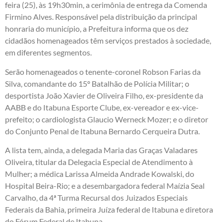
feira (25), às 19h30min, a cerimônia de entrega da Comenda
Firmino Alves. Responsável pela distribuição da principal
honraria do município, a Prefeitura informa que os dez
cidadãos homenageados têm serviços prestados à sociedade,
em diferentes segmentos.
Serão homenageados o tenente-coronel Robson Farias da
Silva, comandante do 15º Batalhão de Polícia Militar; o
desportista João Xavier de Oliveira Filho, ex-presidente da
AABB e do Itabuna Esporte Clube, ex-vereador e ex-vice-
prefeito; o cardiologista Glaucio Werneck Mozer; e o diretor
do Conjunto Penal de Itabuna Bernardo Cerqueira Dutra.
A lista tem, ainda, a delegada Maria das Graças Valadares
Oliveira, titular da Delegacia Especial de Atendimento à
Mulher; a médica Larissa Almeida Andrade Kowalski, do
Hospital Beira-Rio; e a desembargadora federal Maízia Seal
Carvalho, da 4ª Turma Recursal dos Juizados Especiais
Federais da Bahia, primeira Juíza federal de Itabuna e diretora
do Fórum Federal de Itabuna.