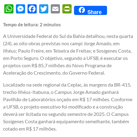
WhatsApp
Messenger
Facebook
Twitter
Email
PrintFriendly
Share
Tempo de leitura:
2
minutos
A Universidade Federal do Sul da Bahia detalhou, nesta quarta
(24), as oito obras previstas nos campi Jorge Amado, em
Ilhéus; Paulo Freire, em Teixeira de Freitas; e Sosígenes Costa,
em Porto Seguro. O objetivo, segundo a UFSB, é executar os
projetos com R$ 85,7 milhões do Novo Programa de
Aceleração do Crescimento, do Governo Federal.
Localizado na sede regional da Ceplac, às margens da BR-415,
trecho Ilhéus-Itabuna, o Campus Jorge Amado ganhará
Pavilhão de Laboratórios orçado em R$ 17 milhões. Conforme
a UFSB, o projeto executivo foi modificado e a construção
deverá ser licitada no segundo semestre de 2025. O Campus
Sosígenes Costa ganhará equipamento semelhante, também
cotado em R$ 17 milhões.