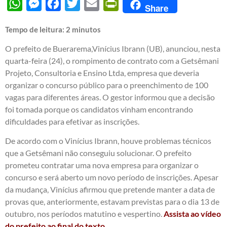
WhatsApp
Messenger
Facebook
Twitter
Email
PrintFriendly
Share
Tempo de leitura:
2
minutos
O prefeito de Buerarema,Vinícius Ibrann (UB), anunciou, nesta
quarta-feira (24), o rompimento de contrato com a Getsêmani
Projeto, Consultoria e Ensino Ltda, empresa que deveria
organizar o concurso público para o preenchimento de 100
vagas para diferentes áreas. O gestor informou que a decisão
foi tomada porque os candidatos vinham encontrando
dificuldades para efetivar as inscrições.
De acordo com o Vinícius Ibrann, houve problemas técnicos
que a Getsêmani não conseguiu solucionar. O prefeito
prometeu contratar uma nova empresa para organizar o
concurso e será aberto um novo período de inscrições. Apesar
da mudança, Vinícius afirmou que pretende manter a data de
provas que, anteriormente, estavam previstas para o dia 13 de
outubro, nos períodos matutino e vespertino.
Assista ao vídeo
do prefeito ao final do texto.