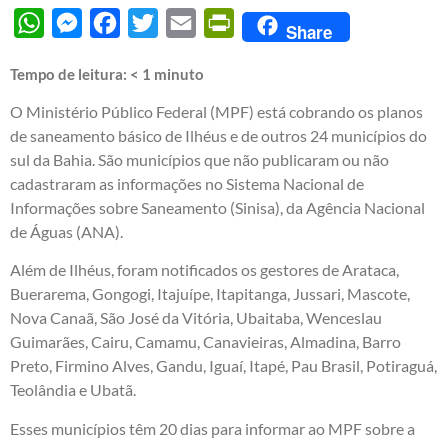
WhatsApp
Messenger
Facebook
Twitter
Email
PrintFriendly
Share
Tempo de leitura:
< 1
minuto
O Ministério Público Federal (MPF) está cobrando os planos
de saneamento básico de Ilhéus e de outros 24 municípios do
sul da Bahia. São municípios que não publicaram ou não
cadastraram as informações no Sistema Nacional de
Informações sobre Saneamento (Sinisa), da Agência Nacional
de Águas (ANA).
Além de Ilhéus, foram notificados os gestores de Arataca,
Buerarema, Gongogi, Itajuípe, Itapitanga, Jussari, Mascote,
Nova Canaã, São José da Vitória, Ubaitaba, Wenceslau
Guimarães, Cairu, Camamu, Canavieiras, Almadina, Barro
Preto, Firmino Alves, Gandu, Iguaí, Itapé, Pau Brasil, Potiraguá,
Teolândia e Ubatã.
Esses municípios têm 20 dias para informar ao MPF sobre a