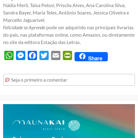
Nádia Merli, Taisa Pelosi, Priscila Alves, Ana Carolina Silva,
Sandra Bayer, Maria Teles, Antônio Soares, Jessica Oliveira e
Marcello Jaguarível.
Felicidade se Aprende
pode ser adquirido nas principais livrarias
do país, nas plataformas online, como Amazon, ou diretamente
no site da editora Estação das Letras.
WhatsApp
Messenger
Facebook
Twitter
Email
PrintFriendly
Share
Seja o primeiro a comentar