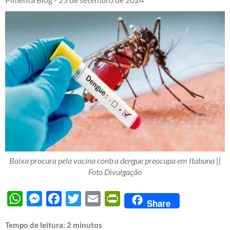
Baixa procura pela vacina contra dengue preocupa em Itabuna ||
Foto Divulgação
WhatsApp
Messenger
Facebook
Twitter
Email
PrintFriendly
Share
Tempo de leitura:
2
minutos