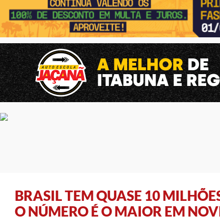
BRASIL TEM QUASE 10 MILHÕES
O NÚMERO É O MAIOR EM NOV