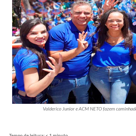
Valderico Junior e ACM NETO fazem caminhada 
Tempo de leitura:
< 1
minuto