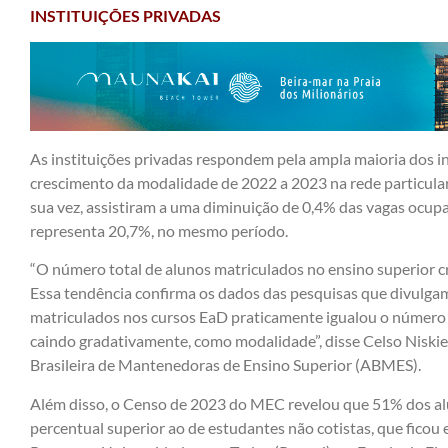
INSTITUIÇÕES PRIVADAS
As instituições privadas respondem pela ampla maioria dos in
crescimento da modalidade de 2022 a 2023 na rede particular 
sua vez, assistiram a uma diminuição de 0,4% das vagas ocupa
representa 20,7%, no mesmo período.
“O número total de alunos matriculados no ensino superior cr
Essa tendência confirma os dados das pesquisas que divulg
matriculados nos cursos EaD praticamente igualou o número 
caindo gradativamente, como modalidade”, disse Celso Niskier
Brasileira de Mantenedoras de Ensino Superior (ABMES).
Além disso, o Censo de 2023 do MEC revelou que 51% dos alu
percentual superior ao de estudantes não cotistas, que fico