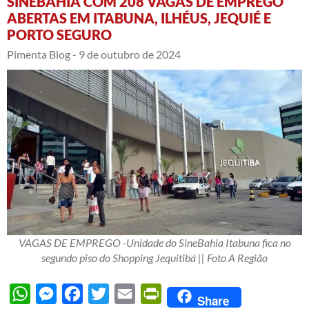
SINEBAHIA COM 208 VAGAS DE EMPREGO
ABERTAS EM ITABUNA, ILHÉUS, JEQUIÉ E
PORTO SEGURO
Pimenta Blog -
9 de outubro de 2024
VAGAS DE EMPREGO -Unidade do SineBahia Itabuna fica no
segundo piso do Shopping Jequitibá || Foto A Região
WhatsApp
Messenger
Facebook
Twitter
Email
PrintFriendly
Share