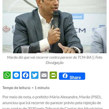
Marão diz que vai recorrer contra parecer do TCM-BA || Foto
Divulgação
WhatsApp
Messenger
Facebook
Twitter
Email
PrintFriendly
Share
Tempo de leitura:
< 1
minuto
Por meio de nota, o prefeito Mário Alexandre, Marão (PSD),
anunciou que irá recorrer do parecer prévio pela rejeição de
suas contas de 2020 pelo Tribunal de Contas dos Municípios