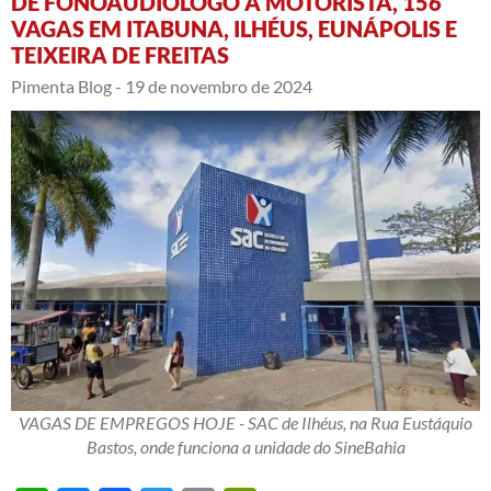
DE FONOAUDIÓLOGO A MOTORISTA, 156
VAGAS EM ITABUNA, ILHÉUS, EUNÁPOLIS E
TEIXEIRA DE FREITAS
Pimenta Blog -
19 de novembro de 2024
VAGAS DE EMPREGOS HOJE - SAC de Ilhéus, na Rua Eustáquio
Bastos, onde funciona a unidade do SineBahia