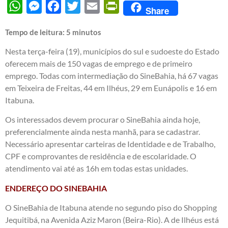
WhatsApp
Messenger
Facebook
Twitter
Email
PrintFriendly
Share
Tempo de leitura:
5
minutos
Nesta terça-feira (19), municípios do sul e sudoeste do Estado
oferecem mais de 150 vagas de emprego e de primeiro
emprego. Todas com intermediação do SineBahia, há 67 vagas
em Teixeira de Freitas, 44 em Ilhéus, 29 em Eunápolis e 16 em
Itabuna.
Os interessados devem procurar o SineBahia ainda hoje,
preferencialmente ainda nesta manhã, para se cadastrar.
Necessário apresentar carteiras de Identidade e de Trabalho,
CPF e comprovantes de residência e de escolaridade. O
atendimento vai até as 16h em todas estas unidades.
ENDEREÇO DO SINEBAHIA
O SineBahia de Itabuna atende no segundo piso do Shopping
Jequitibá, na Avenida Aziz Maron (Beira-Rio). A de Ilhéus está