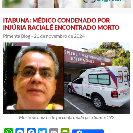
ITABUNA: MÉDICO CONDENADO POR
INJÚRIA RACIAL É ENCONTRADO MORTO
Pimenta Blog -
21 de novembro de 2024
Morte de Luiz Leite foi confirmada pelo Samu-192
WhatsApp
Messenger
Facebook
Twitter
Email
PrintFriendly