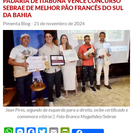
PADARIA DE ITABUNA VENCE CONCURSO
SEBRAE DE MELHOR PÃO FRANCÊS DO SUL
DA BAHIA
Pimenta Blog -
21 de novembro de 2024
Jean Pires, segundo da esquerda para a direita, exibe certificado e
comemora vitória || Foto Branca Magalhães/Sebrae
WhatsApp
Messenger
Facebook
Twitter
Email
PrintFriendly