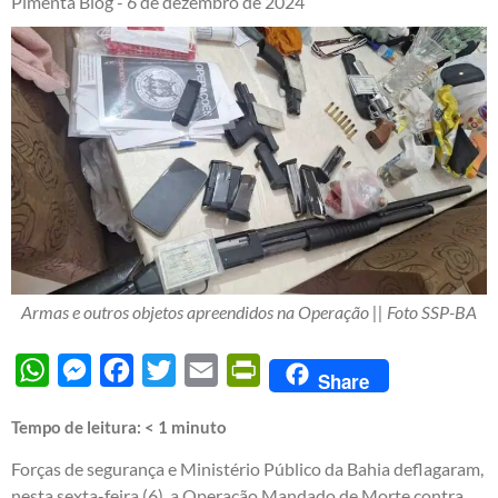
Pimenta Blog -
6 de dezembro de 2024
Armas e outros objetos apreendidos na Operação || Foto SSP-BA
WhatsApp
Messenger
Facebook
Twitter
Email
PrintFriendly
Share
Tempo de leitura:
< 1
minuto
Forças de segurança e Ministério Público da Bahia deflagaram,
nesta sexta-feira (6), a Operação Mandado de Morte contra