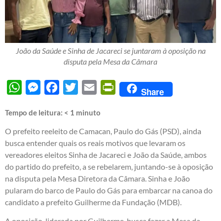
João da Saúde e Sinha de Jacareci se juntaram à oposição na
disputa pela Mesa da Câmara
WhatsApp
Messenger
Facebook
Twitter
Email
PrintFriendly
Share
Tempo de leitura:
< 1
minuto
O prefeito reeleito de Camacan, Paulo do Gás (PSD), ainda
busca entender quais os reais motivos que levaram os
vereadores eleitos Sinha de Jacareci e João da Saúde, ambos
do partido do prefeito, a se rebelarem, juntando-se à oposição
na disputa pela Mesa Diretora da Câmara. Sinha e João
pularam do barco de Paulo do Gás para embarcar na canoa do
candidato a prefeito Guilherme da Fundação (MDB).
A oposição, liderada por Guilherme, busca fazer a Mesa da