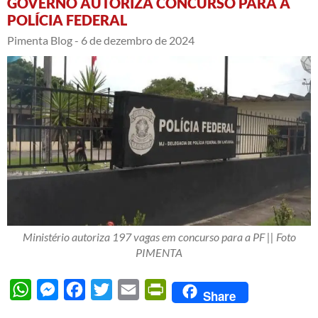
GOVERNO AUTORIZA CONCURSO PARA A
POLÍCIA FEDERAL
Pimenta Blog -
6 de dezembro de 2024
Ministério autoriza 197 vagas em concurso para a PF || Foto
PIMENTA
WhatsApp
Messenger
Facebook
Twitter
Email
PrintFriendly
Share