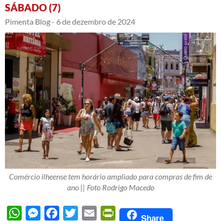
SÁBADO (7)
Pimenta Blog -
6 de dezembro de 2024
Comércio ilheense tem horário ampliado para compras de fim de
ano || Foto Rodrigo Macedo
WhatsApp
Messenger
Facebook
Twitter
Email
PrintFriendly
Share