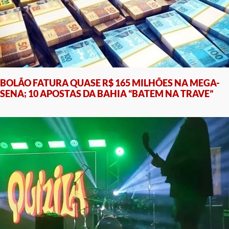
BOLÃO FATURA QUASE R$ 165 MILHÕES NA MEGA-
SENA; 10 APOSTAS DA BAHIA “BATEM NA TRAVE”